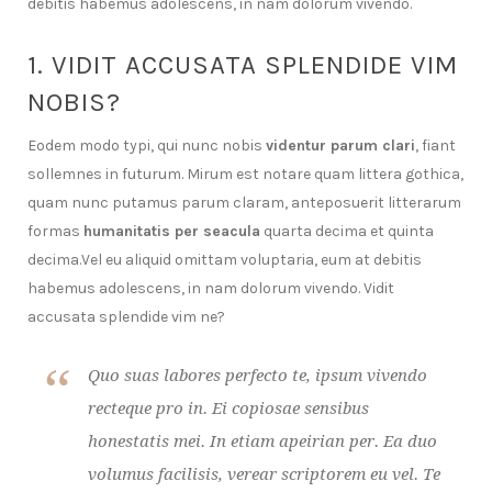
debitis habemus adolescens, in nam dolorum vivendo.
1. VIDIT ACCUSATA SPLENDIDE VIM
NOBIS?
Eodem modo typi, qui nunc nobis
videntur parum clari
, fiant
sollemnes in futurum. Mirum est notare quam littera gothica,
quam nunc putamus parum claram, anteposuerit litterarum
formas
humanitatis per seacula
quarta decima et quinta
decima.Vel eu aliquid omittam voluptaria, eum at debitis
habemus adolescens, in nam dolorum vivendo. Vidit
accusata splendide vim ne?
Quo suas labores perfecto te, ipsum vivendo
recteque pro in. Ei copiosae sensibus
honestatis mei. In etiam apeirian per. Ea duo
volumus facilisis, verear scriptorem eu vel. Te