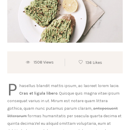
1508 Views
136 Likes
P
hasellus blandit mattis ipsum, ac laoreet lorem lacie.
Cras et ligula libero
. Quisque quis magna vitae ipsum
consequat varius in ut. Mirum est notare quam littera
gothica, quam nunc putamus parum claram,
anteposuerit
litterarum
formas humanitatis per seacula quarta decima et
quinta decima.Vel eu aliquid omittam voluptaria, eum at